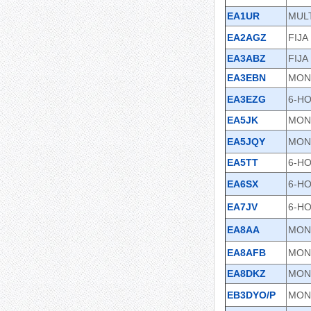
EA1UR
MUL
EA2AGZ
FIJA
EA3ABZ
FIJA
EA3EBN
MON
EA3EZG
6-H
EA5JK
MON
EA5JQY
MON
EA5TT
6-H
EA6SX
6-H
EA7JV
6-H
EA8AA
MON
EA8AFB
MON
EA8DKZ
MON
EB3DYO/P
MON