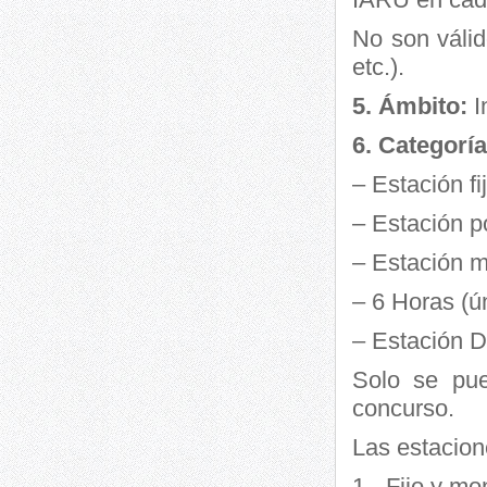
No son váli
etc.).
5. Ámbito:
I
6. Categorí
– Estación fi
– Estación p
– Estación m
– 6 Horas (ú
– Estación 
Solo se pue
concurso.
Las estacion
1.- Fijo y m