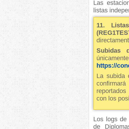
Las estacio
listas indep
11. Listas
(REG1TES
directamen
Subidas d
únicamen
https://con
La subida
confirmará
reportados
con los pos
Los logs de
de Diploma