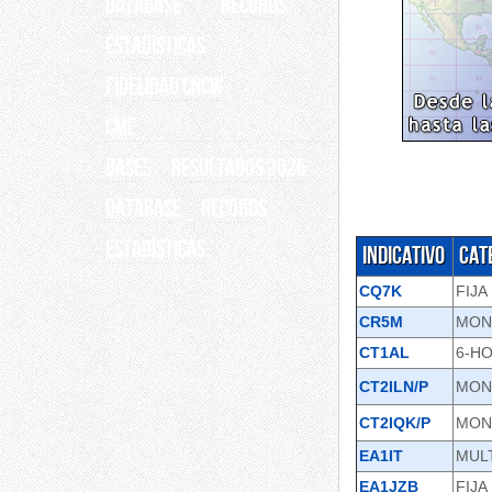
Database
Records
ESTADÍSTICAS
Fidelidad CNCW
CME
BASES
RESULTADOS 2025
Database
Records
ESTADÍSTICAS
Indicativo
Cat
CQ7K
FIJA
CR5M
MON
CT1AL
6-H
CT2ILN/P
MON
CT2IQK/P
MON
EA1IT
MUL
EA1JZB
FIJA