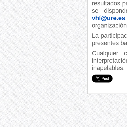
resultados p
se dispond
vhf@ure.es
organización
La participa
presentes ba
Cualquier 
interpretac
inapelables.