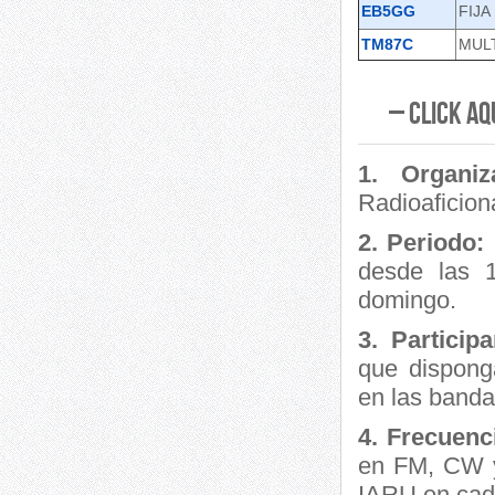
EB5GG
FIJA
TM87C
MUL
– Click aq
1. Organi
Radioaficio
2. Periodo:
desde las 
domingo.
3. Particip
que disponga
en las banda
4. Frecuen
en FM, CW y
IARU en cad