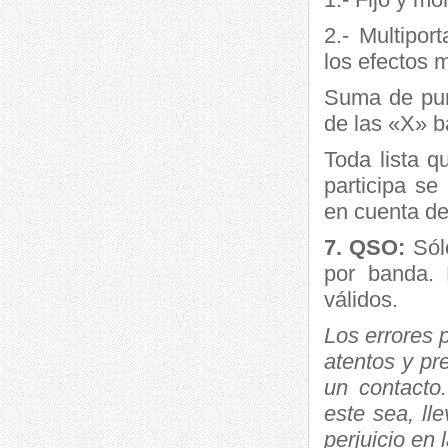
2.- Multipor
los efectos 
Suma de pun
de las «X» b
Toda lista q
participa se
en cuenta de
7. QSO:
Sól
por banda. 
válidos.
Los errores 
atentos y pr
un contacto
este sea, ll
perjuicio en l