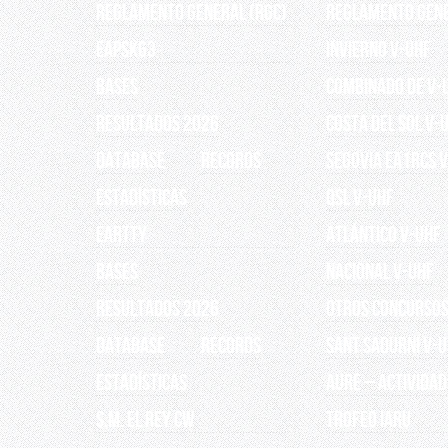
Reglamento General (RGC)
REGLAMENTO GEN
EAPSK63
INVIERNO V-UHF
BASES
Combinado de V-
RESULTADOS 2026
Costa del Sol V-
Database
Records
Segovia EA1RCS 
ESTADÍSTICAS
QSL V-UHF
EARTTY
Atlántico V-UHF
BASES
Nacional V-UHF
RESULTADOS 2026
OTROS CONCURSO
Database
Records
Sant Sadurní V-
ESTADÍSTICAS
AURE – Actividad
S.M. EL REY CW
TROFEO IARU