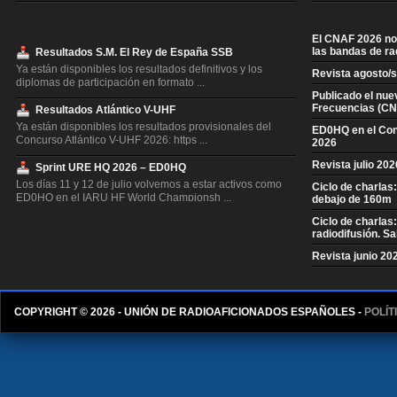
El CNAF 2026 no 
las bandas de ra
Resultados S.M. El Rey de España SSB
Ya están disponibles los resultados definitivos y los
Revista agosto/
diplomas de participación en formato ...
Publicado el nue
Frecuencias (CN
Resultados Atlántico V-UHF
Ya están disponibles los resultados provisionales del
ED0HQ en el Co
Concurso Atlántico V-UHF 2026: https ...
2026
Revista julio 20
Sprint URE HQ 2026 – ED0HQ
Los días 11 y 12 de julio volvemos a estar activos como
Ciclo de charlas
ED0HQ en el IARU HF World Championsh ...
debajo de 160m
Ciclo de charlas
Resultados S.M. El Rey de España CW
radiodifusión. S
Ya están disponibles los resultados definitivos y los
diplomas de participación en formato ...
Revista junio 20
Resultados Concurso QSL V-UHF
Ya están disponibles los resultados provisionales del
COPYRIGHT © 2026 - UNIÓN DE RADIOAFICIONADOS ESPAÑOLES -
POLÍT
Concurso QSL V-UHF 2026: https://con ...
Resultados Concurso Invierno V-UHF
Ya están disponibles los resultados del Concurso de
Invierno V-UHF 2026 en https://concurs ...