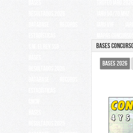
BASES
TROFEO IARU 202
RESULTADOS 2026
IARU 50/70 Mhz
Database
Records
IARU VHF
IAR
ESTADÍSTICAS
Mapas Concursos
Bases Concurso
S.M. EL REY SSB
BASES
BASES 2026
RESULTADOS 2026
Database
Records
ESTADÍSTICAS
CNCW
BASES
RESULTADOS 2025