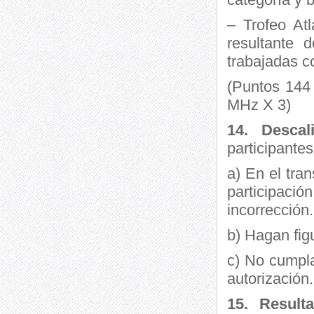
– Trofeo Atl
resultante 
trabajadas co
(Puntos 144
MHz X 3)
14. Descal
participantes
a) En el tra
participac
incorrección.
b) Hagan figu
c) No cumpla
autorización.
15. Result