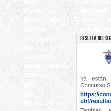
BASES
TROFEO IARU 202
RESULTADOS 2026
IARU 50/70 Mhz
Database
Records
IARU VHF
IAR
ESTADÍSTICAS
Mapas Concursos
Resultados Seg
S.M. EL REY SSB
BASES
RESULTADOS 2026
Database
Records
ESTADÍSTICAS
Ya están d
CNCW
Concurso S
BASES
https://con
uhf/resulta
RESULTADOS 2025
También s