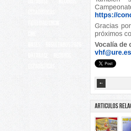
Database
Records
Campe
ESTADÍSTICAS
https://co
Fidelidad CNCW
Gracias por
próximos c
CME
Vocalía de
BASES
RESULTADOS 2025
vhf@ure.e
Database
Records
ESTADÍSTICAS
Articulos rela