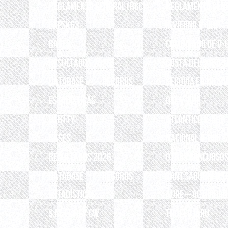
Reglamento General (RGC)
REGLAMENTO GEN
EAPSK63
INVIERNO V-UHF
BASES
Combinado de V-
RESULTADOS 2026
Costa del Sol V-
Database
Records
Segovia EA1RCS 
ESTADÍSTICAS
QSL V-UHF
EARTTY
Atlántico V-UHF
BASES
Nacional V-UHF
RESULTADOS 2026
OTROS CONCURSO
Database
Records
Sant Sadurní V-
ESTADÍSTICAS
AURE – Actividad
S.M. EL REY CW
TROFEO IARU