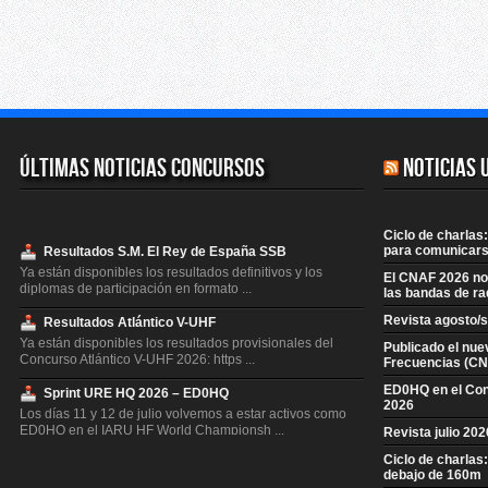
Últimas Noticias Concursos
Noticias 
Ciclo de charlas:
para comunicars
Resultados S.M. El Rey de España SSB
Ya están disponibles los resultados definitivos y los
El CNAF 2026 no 
diplomas de participación en formato ...
las bandas de ra
Revista agosto/
Resultados Atlántico V-UHF
Ya están disponibles los resultados provisionales del
Publicado el nue
Concurso Atlántico V-UHF 2026: https ...
Frecuencias (CN
ED0HQ en el Co
Sprint URE HQ 2026 – ED0HQ
2026
Los días 11 y 12 de julio volvemos a estar activos como
ED0HQ en el IARU HF World Championsh ...
Revista julio 20
Ciclo de charlas
Resultados S.M. El Rey de España CW
debajo de 160m
Ya están disponibles los resultados definitivos y los