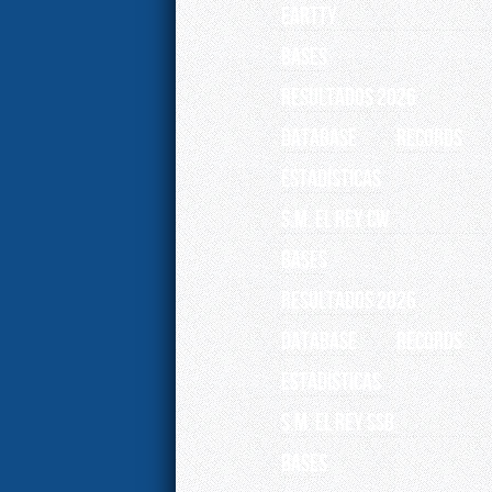
EARTTY
BASES
RESULTADOS 2026
Database
Records
ESTADÍSTICAS
S.M. EL REY CW
BASES
RESULTADOS 2026
Database
Records
ESTADÍSTICAS
S.M. EL REY SSB
BASES