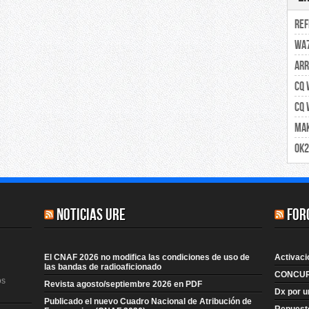
Ref
Se
WA7
ARR
CQ 
CQ 
Mak
OK
Noticias URE
For
El CNAF 2026 no modifica las condiciones de uso de
Activaci
las bandas de radioaficionado
CONCUR
os
Revista agosto/septiembre 2026 en PDF
Dx por u
Publicado el nuevo Cuadro Nacional de Atribución de