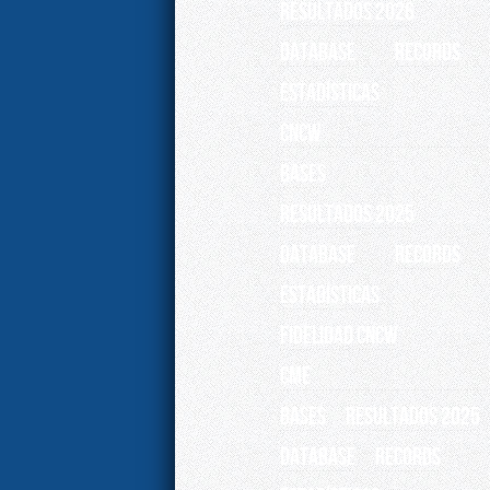
RESULTADOS 2026
Database
Records
ESTADÍSTICAS
CNCW
BASES
RESULTADOS 2025
Database
Records
ESTADÍSTICAS
Fidelidad CNCW
CME
BASES
RESULTADOS 2025
Database
Records