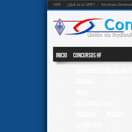
URE
¿Qué es la URE?
Servicios General
Inicio
CONCURSOS HF
Reglamento General (RGC)
EAPSK63
BASES
RESULTADOS 2026
Database
Records
ESTADÍSTICAS