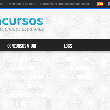
es
Hazte socio de URE
Campaña promoción nuevos socios
CONCURSOS V-UHF
Logs
REGLAMENTO GENERAL
Subida de Logs
INVIERNO V-UHF
Logs recibidos
Combinado de V-UHF
Logs Públicos
Costa del Sol V-UHF
Segovia EA1RCS V-UHF
QSL V-UHF