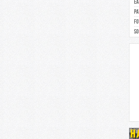
EA
Pa
Fo
So