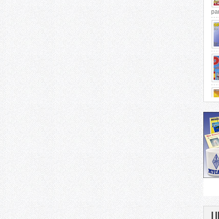
par
par
202
L