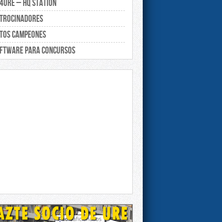
4URE – HQ Station
trocinadores
tos campeones
ftware para concursos