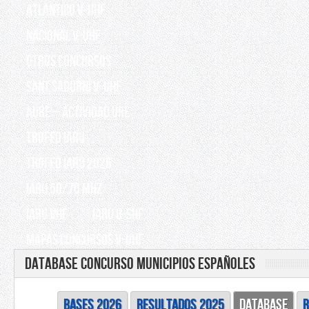
Atlántico V-UHF
Nacional V-UHF
OTROS CONCURSOS
Sant Sadurní V-UHF
AURE – Actividad URE
TROFEO IARU
TROFEO IARU 2026
IARU 50/70 Mhz
IARU VHF
IARU U-SHF
Mapas Concursos V-UHF
Database Concurso Municipios Españoles
BASES 2026
RESULTADOS 2025
DATABASE
R