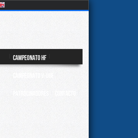
Campeonato HF
Campeonato V-UHF
Patrocinadores
Contacto