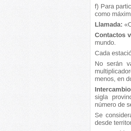
f) Para par
como máximo
Llamada:
«
Contactos v
mundo.
Cada estació
No serán vá
multiplicado
menos, en do
Intercambi
sigla provi
número de s
Se consider
desde territo