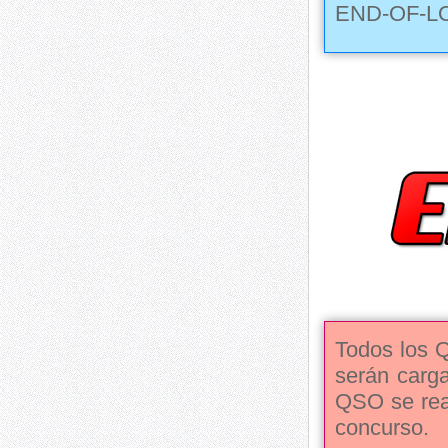
END-OF-L
Todos los 
serán carg
QSO se real
concurso.