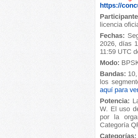
https://con
Participant
licencia ofic
Fechas:
Seg
2026, días 
11:59 UTC d
Modo:
BPSK
Bandas:
10,
los segment
aquí para ve
Potencia:
La
W. El uso de
por la orga
Categoría Q
Categorías: