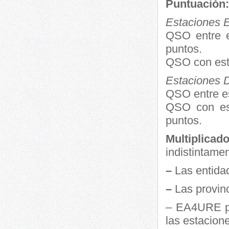
Puntuación:
Estaciones 
QSO entre e
puntos.
QSO con est
Estaciones 
QSO entre es
QSO con est
puntos.
Multiplica
indistintame
–
Las entida
–
Las provin
– EA4URE pa
las estacion