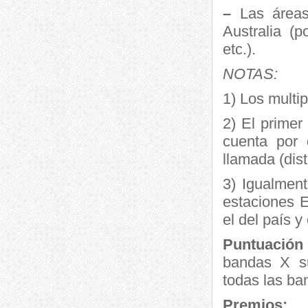
–
Las área
Australia (
etc.).
NOTAS:
1) Los multi
2) El prime
cuenta por 
llamada (distr
3) Igualmen
estaciones 
el del país y 
Puntuación 
bandas X su
todas las ba
Premios: