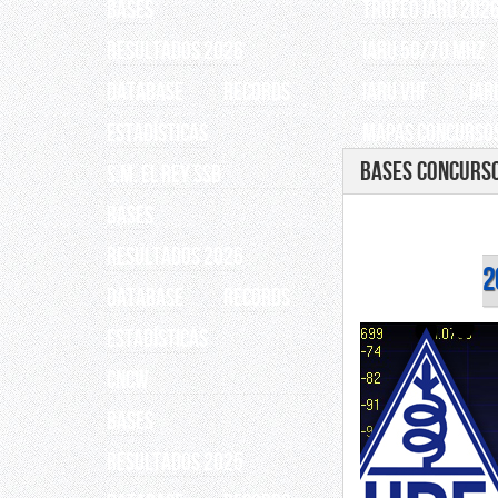
BASES
TROFEO IARU 202
RESULTADOS 2026
IARU 50/70 Mhz
Database
Records
IARU VHF
IAR
ESTADÍSTICAS
Mapas Concursos
Bases Concurs
S.M. EL REY SSB
BASES
RESULTADOS 2026
2
Database
Records
ESTADÍSTICAS
CNCW
BASES
RESULTADOS 2025