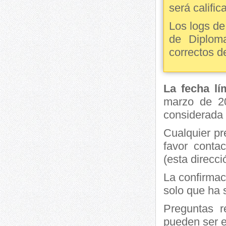
será calif
Los logs d
de Diplom
correctos d
La fecha lí
marzo de 20
considerada 
Cualquier pr
favor conta
(esta direcci
La confirmac
solo que ha s
Preguntas r
pueden ser e