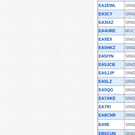
EA2EWL
SING
EA3CY
SING
EA3IAZ
SING
EA4URE
MULT
EA5EX
SING
EA5HKZ
SING
EA5IYN
SING
EA5JCB
SING
EA5JJP
SING
EA5LZ
SING
EA5QG
SING
EA7AKE
SING
EA7KI
SING
EA8CNR
SING
EA9E
SING
EB5CUN
SING