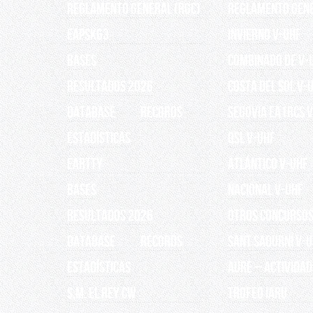
Reglamento General (RGC)
REGLAMENTO GEN
EAPSK63
INVIERNO V-UHF
BASES
Combinado de V-
RESULTADOS 2026
Costa del Sol V-
Database
Records
Segovia EA1RCS 
ESTADÍSTICAS
QSL V-UHF
EARTTY
Atlántico V-UHF
BASES
Nacional V-UHF
RESULTADOS 2026
OTROS CONCURSO
Database
Records
Sant Sadurní V-
ESTADÍSTICAS
AURE – Actividad
S.M. EL REY CW
TROFEO IARU