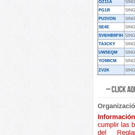
OZ11A
SING
PG1R
SING
PU3VON
SING
SE4E
SING
SV8/HB9FIH
SING
TA3CKY
SING
UW5EQM
SING
YO9BCM
SING
ZV2K
SING
– Click aq
Organizació
Información
cumplir las 
del Regl