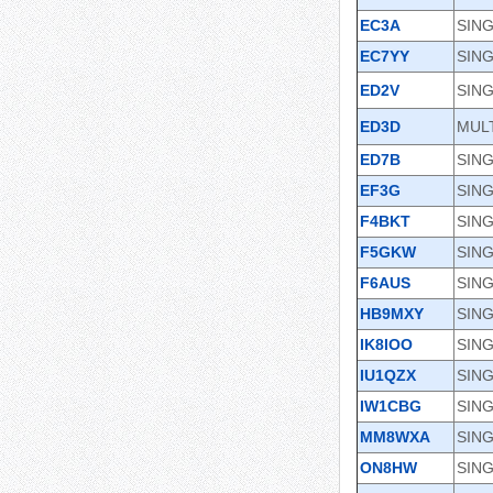
EC3A
SING
EC7YY
SING
ED2V
SING
ED3D
MULT
ED7B
SING
EF3G
SING
F4BKT
SING
F5GKW
SING
F6AUS
SING
HB9MXY
SING
IK8IOO
SING
IU1QZX
SING
IW1CBG
SING
MM8WXA
SING
ON8HW
SING