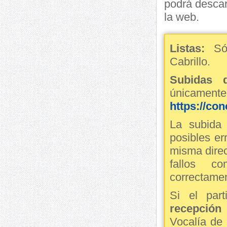
podrá descar
la web.
Listas:
Sól
Cabrillo.
Subidas 
únicamen
https://con
La subida 
posibles er
misma direc
fallos co
correctame
Si el par
recepción 
Vocalía de 