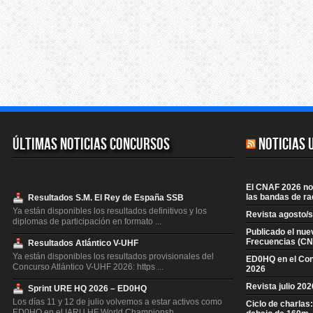
Últimas Noticias Concursos
Noticias 
El CNAF 2026 no 
las bandas de ra
Resultados S.M. El Rey de España SSB
Ya están disponibles los resultados definitivos y los
Revista agosto/
diplomas de participación en formato ...
Publicado el nue
Frecuencias (CN
Resultados Atlántico V-UHF
Ya están disponibles los resultados provisionales del
ED0HQ en el Co
Concurso Atlántico V-UHF 2026: https ...
2026
Revista julio 20
Sprint URE HQ 2026 – ED0HQ
Los días 11 y 12 de julio volvemos a estar activos como
Ciclo de charlas
ED0HQ en el IARU HF World Championsh ...