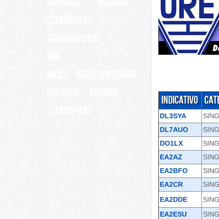
Database
Records
ESTADÍSTICAS
Fidelidad CNCW
CME
BASES
RESULTADOS 2025
Database
Records
Indicativo
Cat
ESTADÍSTICAS
DL3SYA
SING
DL7AUO
SING
DO1LX
SING
EA2AZ
SING
EA2BFO
SING
EA2CR
SING
EA2DDE
SING
EA2ESU
SING