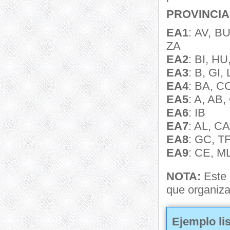
PROVINCI
EA1
: AV, B
ZA
EA2
: BI, HU
EA3
: B, GI, 
EA4
: BA, C
EA5
: A, AB
EA6
: IB
EA7
: AL, C
EA8
: GC, T
EA9
: CE, M
NOTA:
Este 
que organiz
Ejemplo lis