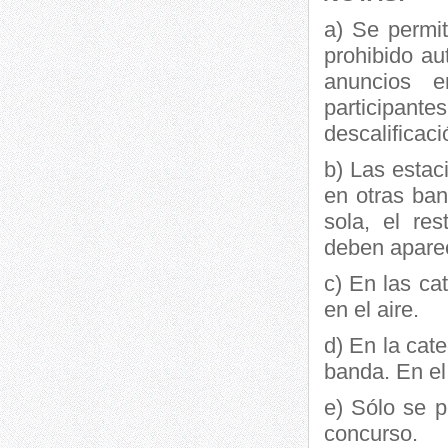
a) Se permit
prohibido au
anuncios e
participante
descalificaci
b) Las esta
en otras ba
sola, el re
deben aparec
c) En las ca
en el aire.
d) En la cat
banda. En el
e) Sólo se p
concurso.