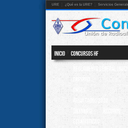
URE
¿Qué es la URE?
Servicios General
Inicio
CONCURSOS HF
Reglamento General (RGC)
EAPSK63
BASES
RESULTADOS 2026
Database
Records
ESTADÍSTICAS