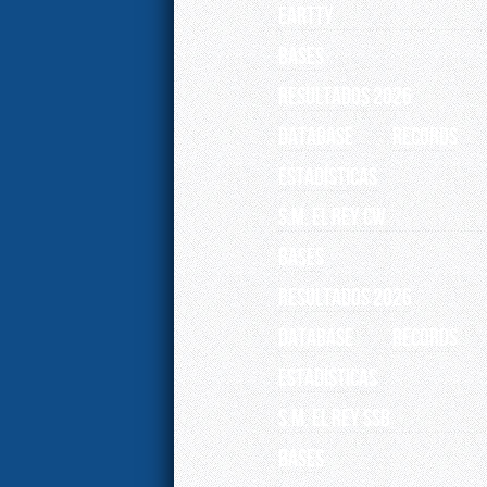
EARTTY
BASES
RESULTADOS 2026
Database
Records
ESTADÍSTICAS
S.M. EL REY CW
BASES
RESULTADOS 2026
Database
Records
ESTADÍSTICAS
S.M. EL REY SSB
BASES