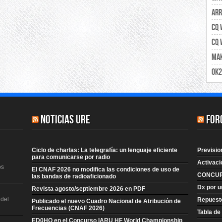
ARR
CQ 
CQ 
Mak
OK
Noticias URE
For
Ciclo de charlas: La telegrafía: un lenguaje eficiente
Previsi
para comunicarse por radio
Activaci
os
El CNAF 2026 no modifica las condiciones de uso de
CONCUR
las bandas de radioaficionado
Dx por u
Revista agosto/septiembre 2026 en PDF
 del
Repuesto
Publicado el nuevo Cuadro Nacional de Atribución de
Frecuencias (CNAF 2026)
Tabla de
ED0HQ en el Concurso IARU HF World Championship