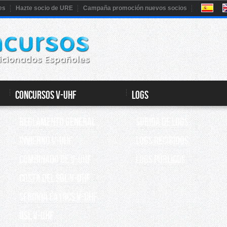
es
Hazte socio de URE
Campaña promoción nuevos socios
CONCURSOS V-UHF
Logs
REGLAMENTO GENERAL
Subida de Logs
INVIERNO V-UHF
Logs recibidos
Combinado de V-UHF
Logs Públicos
Costa del Sol V-UHF
Segovia EA1RCS V-UHF
QSL V-UHF