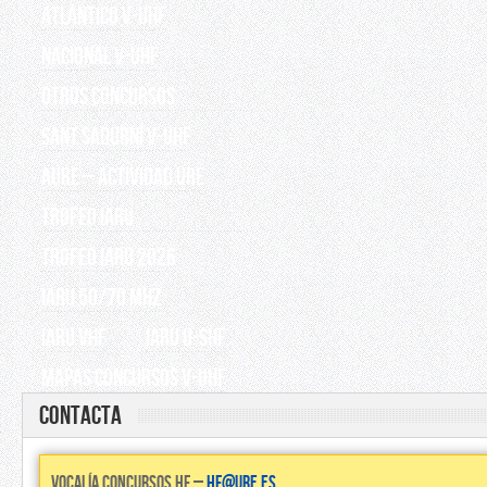
Atlántico V-UHF
Nacional V-UHF
OTROS CONCURSOS
Sant Sadurní V-UHF
AURE – Actividad URE
TROFEO IARU
TROFEO IARU 2026
IARU 50/70 Mhz
IARU VHF
IARU U-SHF
Mapas Concursos V-UHF
Contacta
Vocalía concursos HF –
hf@ure.es