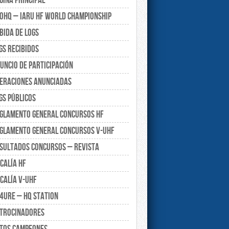
gina principal
0HQ – IARU HF World Championship
bida de Logs
gs recibidos
uncio de participación
eraciones anunciadas
gs Públicos
glamento General Concursos HF
glamento General Concursos V-UHF
sultados Concursos – Revista
calía HF
calía V-UHF
4URE – HQ Station
trocinadores