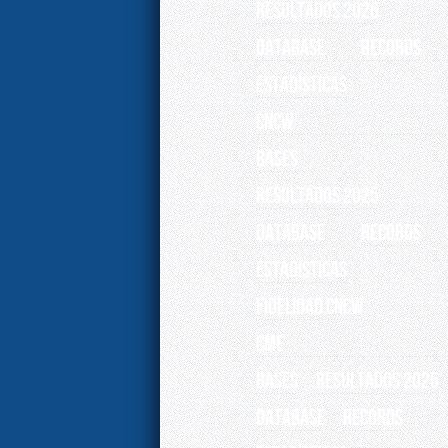
RESULTADOS 2026
Database
Records
ESTADÍSTICAS
CNCW
BASES
RESULTADOS 2025
Database
Records
ESTADÍSTICAS
Fidelidad CNCW
CME
BASES
RESULTADOS 2025
Database
Records