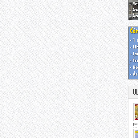
U
par