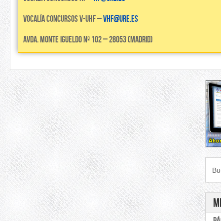
Vocalía concursos V-UHF –
vhf@ure.es
Avda. Monte Igueldo nº 102 – 28053 (Madrid)
Bu
M