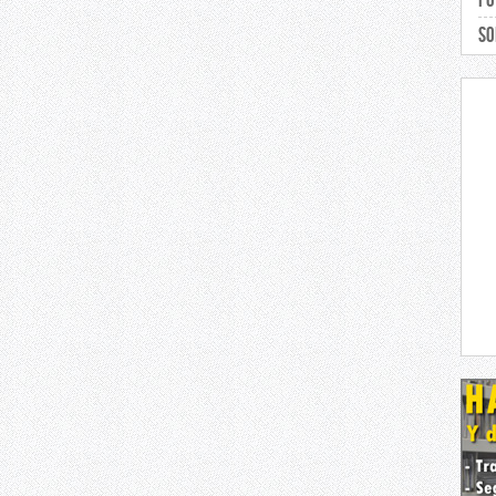
Fo
So