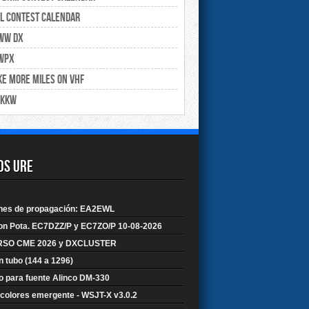
Ya están disponibles los resultados
definitivos y los diplomas de
L Contest Calendar
participación en formato ...
WW DX
Resultados EAPSK63 2026
Ya están disponibles los resultados
WPX
definitivos y los diplomas de
participación en formato ...
e More Miles on VHF
Resultados Costa del Sol V-UHF
2KKW
Ya están disponibles los resultados
provisionales del Concurso Costa
del Sol V-UHF 2026: h ...
os URE
ones de propagación: EA2EWL
on Pota. EC7DZZ/P y EC7ZO/P 10-08-2026
SO CME 2026 y DXCLUSTER
n tubo (144 a 1296)
 para fuente Alinco DM-330
 colores emergente - WSJT-X v3.0.2