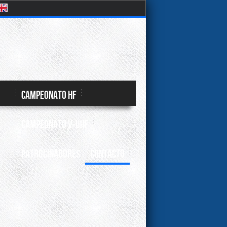
Campeonato HF
Campeonato V-UHF
Patrocinadores
Contacto