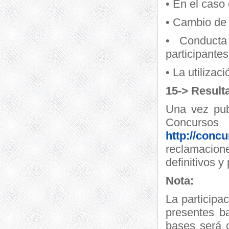
• En el caso
• Cambio de 
• Conducta
participantes
• La utilizac
15-> Result
Una vez pub
Concursos
http://concu
reclamacion
definitivos y
Nota:
La participa
presentes ba
bases será 