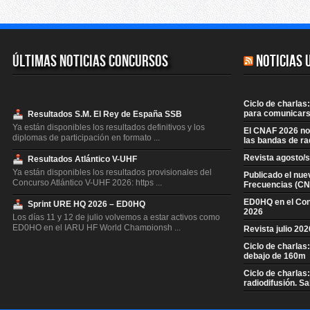
Últimas Noticias Concursos
Noticias 
Ciclo de charlas:
para comunicars
Resultados S.M. El Rey de España SSB
Ya están disponibles los resultados definitivos y los
El CNAF 2026 no 
diplomas de participación en formato ...
las bandas de ra
Revista agosto/
Resultados Atlántico V-UHF
Ya están disponibles los resultados provisionales del
Publicado el nue
Concurso Atlántico V-UHF 2026: https ...
Frecuencias (CN
ED0HQ en el Co
Sprint URE HQ 2026 – ED0HQ
2026
Los días 11 y 12 de julio volvemos a estar activos como
ED0HQ en el IARU HF World Championsh ...
Revista julio 20
Ciclo de charlas
Resultados S.M. El Rey de España CW
debajo de 160m
Ya están disponibles los resultados definitivos y los
diplomas de participación en formato ...
Ciclo de charlas
radiodifusión. S
Resultados Concurso QSL V-UHF
Ya están disponibles los resultados provisionales del