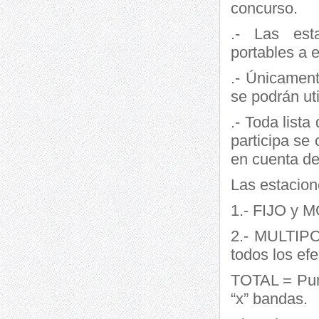
concurso.
.- Las est
portables a e
.- Únicament
se podrán uti
.- Toda list
participa se
en cuenta de
Las estacion
1.- FIJO y 
2.- MULTIP
todos los ef
TOTAL = Pun
“x” bandas.