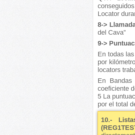
conseguidos
Locator dura
8-> Llamada
del Cava”
9-> Puntuac
En todas las
por kilómetro
locators trab
En Bandas a
coeficiente d
5 La puntuac
por el total 
10.- Lista
(REG1TES