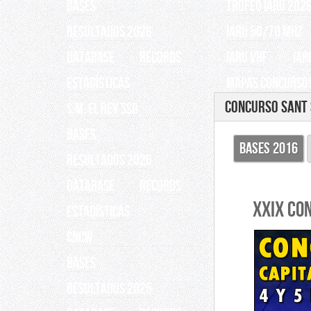
BASES
TROFEO IARU 202
RESULTADOS 2026
IARU 50/70 Mhz
Database
Records
IARU VHF
IAR
ESTADÍSTICAS
Mapas Concursos
Concurso Sant 
S.M. EL REY SSB
BASES
BASES 2016
RESULTADOS 2026
Database
Records
XXIX CO
ESTADÍSTICAS
CNCW
BASES
RESULTADOS 2025