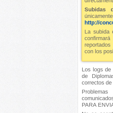
directamen
Subidas d
únicamen
http://conc
La subida
confirmará
reportados
con los pos
Los logs de
de Diploma
correctos de
Problemas
comunicado
PARA ENVIA