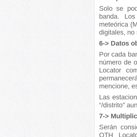
Solo se pod
banda. Los 
meteórica (M
digitales, no
6-> Datos o
Por cada ban
número de o
Locator co
permanecerá 
mencione, es
Las estacion
“/distrito” 
7-> Multipli
Serán consi
QTH Locato