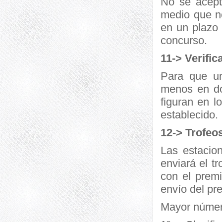
No se acepta
medio que n
en un plazo 
concurso.
11-> Verific
Para que un
menos en do
figuran en l
establecido.
12-> Trofeo
Las estacio
enviará el t
con el prem
envío del pr
Mayor núme