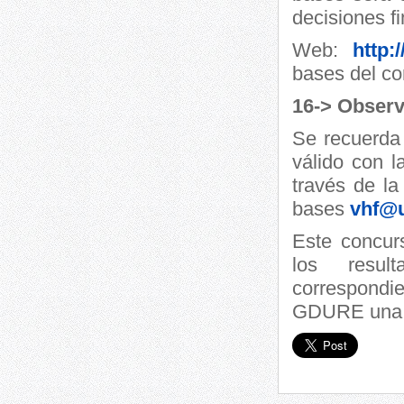
decisiones f
Web:
http:
bases del co
16-> Observ
Se recuerda 
válido con l
través de la
bases
vhf@u
Este concur
los resul
correspondi
GDURE una v