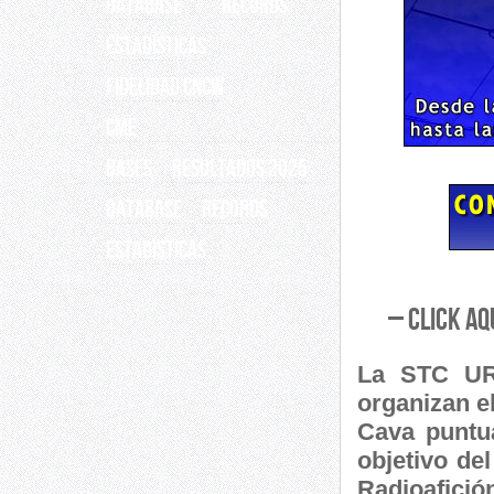
Database
Records
ESTADÍSTICAS
Fidelidad CNCW
CME
BASES
RESULTADOS 2025
Database
Records
ESTADÍSTICAS
– Click aq
La STC UR
organizan e
Cava puntu
objetivo de
Radioafició