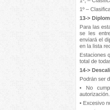
1º, – Clasifi
1º – Clasific
13-> Diplom
Para las est
se les entr
enviará el d
en la lista re
Estaciones q
total de toda
14-> Descal
Podrán ser d
• No cumpl
autorización.
• Excesivo n