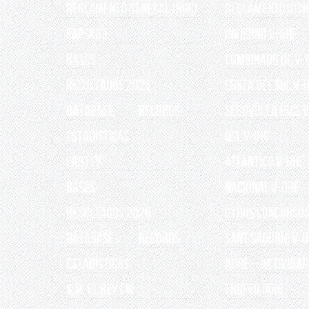
Reglamento General (RGC)
REGLAMENTO GEN
EAPSK63
INVIERNO V-UHF
BASES
Combinado de V-
RESULTADOS 2026
Costa del Sol V-
Database
Records
Segovia EA1RCS 
ESTADÍSTICAS
QSL V-UHF
EARTTY
Atlántico V-UHF
BASES
Nacional V-UHF
RESULTADOS 2026
OTROS CONCURSO
Database
Records
Sant Sadurní V-
ESTADÍSTICAS
AURE – Actividad
S.M. EL REY CW
TROFEO IARU