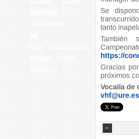
Database
Records
Se dispon
ESTADÍSTICAS
transcurrido
Fidelidad CNCW
tanto inapel
CME
También s
Campe
BASES
RESULTADOS 2025
https://co
Database
Records
Gracias por
ESTADÍSTICAS
próximos c
Vocalía de
vhf@ure.e