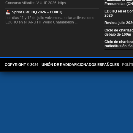
Concurso Atlántico V-UHF 2026: https ...
Frecuencias (CN
ED0HQ en el Co
Sprint URE HQ 2026 – ED0HQ
2026
Los días 11 y 12 de julio volvemos a estar activos como
ED0HQ en el IARU HF World Championsh ...
Revista julio 20
Ciclo de charlas
Resultados S.M. El Rey de España CW
debajo de 160m
Ya están disponibles los resultados definitivos y los
diplomas de participación en formato ...
Ciclo de charlas
radiodifusión. S
Resultados Concurso QSL V-UHF
Ya están disponibles los resultados provisionales del
Concurso QSL V-UHF 2026: https://con ...
COPYRIGHT © 2026 - UNIÓN DE RADIOAFICIONADOS ESPAÑOLES -
POLÍT
Resultados Concurso Invierno V-UHF
Ya están disponibles los resultados del Concurso de
Invierno V-UHF 2026 en https://concurs ...
Resultados Segovia EA1RCS V-UHF
Ya están disponibles los resultados provisionales del
Concurso Segovia EA1RCS V-UHF 2026: ...
Resultados EARTTY 2026
Ya están disponibles los resultados definitivos y los
diplomas de participación en formato ...
Resultados EAPSK63 2026