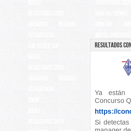
BASES
TROFEO IARU 202
RESULTADOS 2026
IARU 50/70 Mhz
Database
Records
IARU VHF
IAR
ESTADÍSTICAS
Mapas Concursos
Resultados Con
S.M. EL REY SSB
BASES
RESULTADOS 2026
Database
Records
ESTADÍSTICAS
Ya están d
CNCW
Concurso Q
BASES
https://con
RESULTADOS 2025
Si detectas
manager de