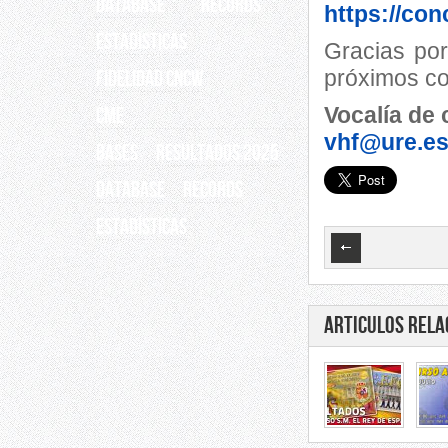
Database
Records
https://co
ESTADÍSTICAS
Gracias por
próximos c
Fidelidad CNCW
Vocalía de
CME
vhf@ure.e
BASES
RESULTADOS 2025
Database
Records
ESTADÍSTICAS
Articulos rela