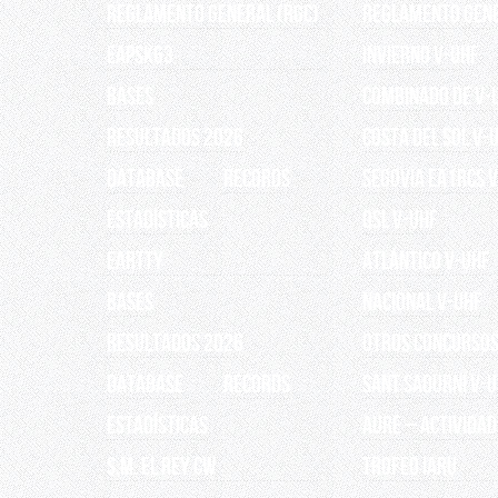
Reglamento General (RGC)
REGLAMENTO GEN
EAPSK63
INVIERNO V-UHF
BASES
Combinado de V-
RESULTADOS 2026
Costa del Sol V-
Database
Records
Segovia EA1RCS 
ESTADÍSTICAS
QSL V-UHF
EARTTY
Atlántico V-UHF
BASES
Nacional V-UHF
RESULTADOS 2026
OTROS CONCURSO
Database
Records
Sant Sadurní V-
ESTADÍSTICAS
AURE – Actividad
S.M. EL REY CW
TROFEO IARU