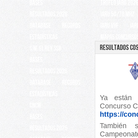
BASES
TROFEO IARU 202
RESULTADOS 2026
IARU 50/70 Mhz
Database
Records
IARU VHF
IAR
ESTADÍSTICAS
Mapas Concursos
Resultados Cos
S.M. EL REY SSB
BASES
RESULTADOS 2026
Database
Records
ESTADÍSTICAS
Ya están d
CNCW
Concurso C
https://con
BASES
También s
RESULTADOS 2025
Campe