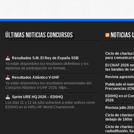
Últimas Noticias Concursos
Noticias 
Ciclo de charlas:
para comunicars
Resultados S.M. El Rey de España SSB
Ya están disponibles los resultados definitivos y los
El CNAF 2026 no 
diplomas de participación en formato ...
las bandas de ra
Revista agosto/
Resultados Atlántico V-UHF
Ya están disponibles los resultados provisionales del
Publicado el nue
Concurso Atlántico V-UHF 2026: https ...
Frecuencias (CN
ED0HQ en el Co
Sprint URE HQ 2026 – ED0HQ
2026
Los días 11 y 12 de julio volvemos a estar activos como
ED0HQ en el IARU HF World Championsh ...
Revista julio 20
Ciclo de charlas
Resultados S.M. El Rey de España CW
debajo de 160m
Ya están disponibles los resultados definitivos y los
diplomas de participación en formato ...
Ciclo de charlas
radiodifusión. S