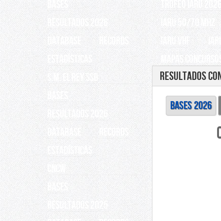
BASES
TROFEO IARU 202
RESULTADOS 2026
IARU 50/70 Mhz
Database
Records
IARU VHF
IAR
ESTADÍSTICAS
Mapas Concursos
Resultados Co
S.M. EL REY SSB
BASES
BASES 2026
RESULTADOS 2026
Database
Records
ESTADÍSTICAS
CNCW
BASES
RESULTADOS 2025