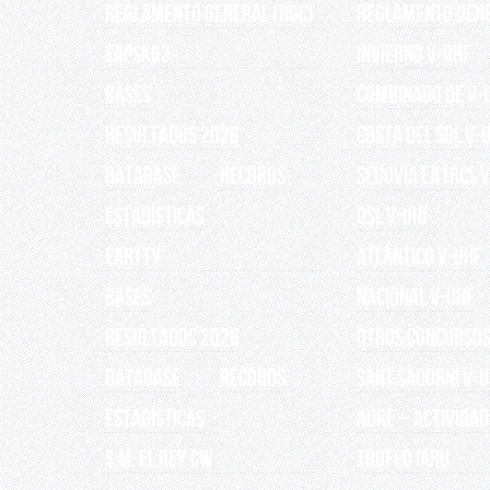
Reglamento General (RGC)
REGLAMENTO GEN
EAPSK63
INVIERNO V-UHF
BASES
Combinado de V-
RESULTADOS 2026
Costa del Sol V-
Database
Records
Segovia EA1RCS 
ESTADÍSTICAS
QSL V-UHF
EARTTY
Atlántico V-UHF
BASES
Nacional V-UHF
RESULTADOS 2026
OTROS CONCURSO
Database
Records
Sant Sadurní V-
ESTADÍSTICAS
AURE – Actividad
S.M. EL REY CW
TROFEO IARU