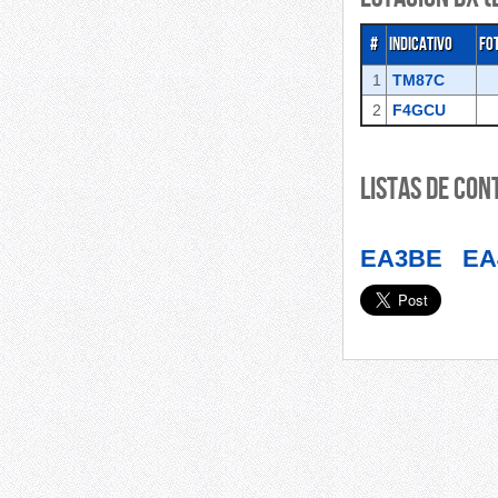
#
Indicativo
Fo
1
TM87C
2
F4GCU
Listas de con
EA3BE
E