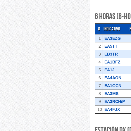
6 Horas (6-HO
#
Indicativo
1
EA3EZG
2
EA5TT
3
EB3TR
4
EA1BFZ
5
EA1J
6
EA4AON
7
EA1GCN
8
EA3MS
9
EA3RCH/P
10
EA4FJX
Estación DX (