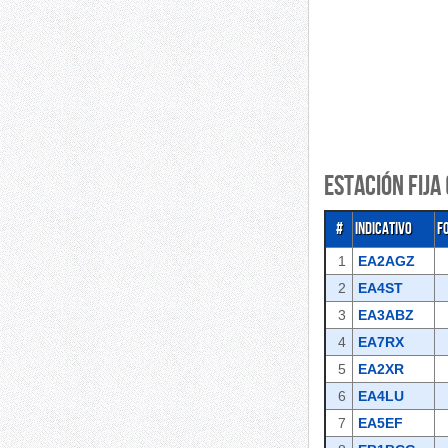
Estación fija 
#
Indicativo
F
1
EA2AGZ
2
EA4ST
3
EA3ABZ
4
EA7RX
5
EA2XR
6
EA4LU
7
EA5EF