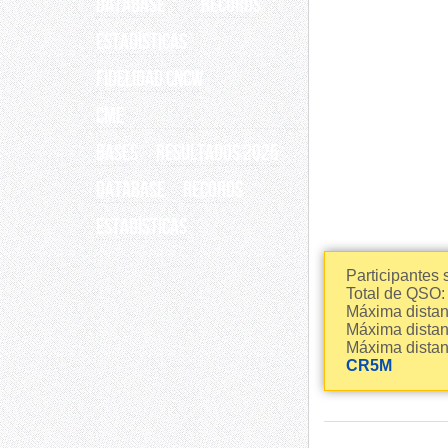
Database
Records
ESTADÍSTICAS
Fidelidad CNCW
CME
BASES
RESULTADOS 2025
Database
Records
ESTADÍSTICAS
Participantes s
Total de QSO:
Máxima distan
Máxima distan
Máxima distan
CR5M