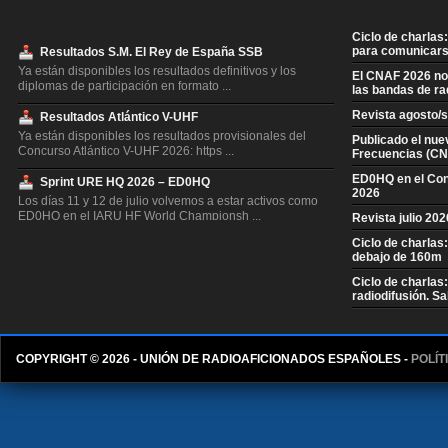
Ciclo de charlas:
para comunicars
Resultados S.M. El Rey de España SSB
Ya están disponibles los resultados definitivos y los
El CNAF 2026 no 
diplomas de participación en formato ...
las bandas de ra
Revista agosto/
Resultados Atlántico V-UHF
Ya están disponibles los resultados provisionales del
Publicado el nue
Concurso Atlántico V-UHF 2026: https ...
Frecuencias (CN
ED0HQ en el Co
Sprint URE HQ 2026 – ED0HQ
2026
Los días 11 y 12 de julio volvemos a estar activos como
ED0HQ en el IARU HF World Championsh ...
Revista julio 20
Ciclo de charlas
Resultados S.M. El Rey de España CW
debajo de 160m
Ya están disponibles los resultados definitivos y los
diplomas de participación en formato ...
Ciclo de charlas
radiodifusión. S
Resultados Concurso QSL V-UHF
Ya están disponibles los resultados provisionales del
Concurso QSL V-UHF 2026: https://con ...
COPYRIGHT © 2026 - UNIÓN DE RADIOAFICIONADOS ESPAÑOLES -
POLÍT
Resultados Concurso Invierno V-UHF
Ya están disponibles los resultados del Concurso de
Invierno V-UHF 2026 en https://concurs ...
Resultados Segovia EA1RCS V-UHF