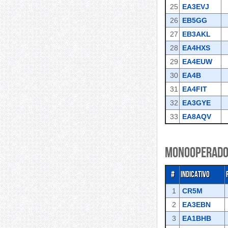
25
EA3EVJ
26
EB5GG
27
EB3AKL
28
EA4HXS
29
EA4EUW
30
EA4B
31
EA4FIT
32
EA3GYE
33
EA8AQV
Monooperado
#
Indicativo
1
CR5M
2
EA3EBN
3
EA1BHB