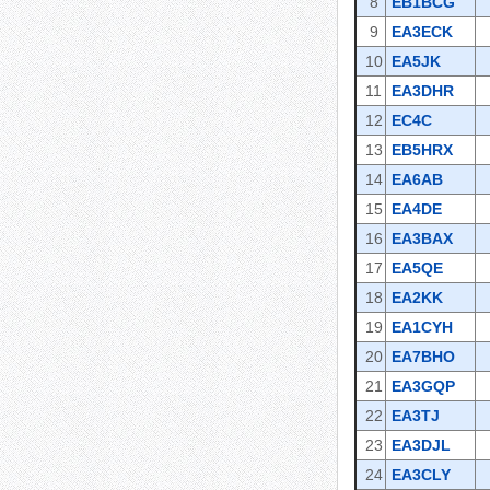
8
EB1BCG
9
EA3ECK
10
EA5JK
11
EA3DHR
12
EC4C
13
EB5HRX
14
EA6AB
15
EA4DE
16
EA3BAX
17
EA5QE
18
EA2KK
19
EA1CYH
20
EA7BHO
21
EA3GQP
22
EA3TJ
23
EA3DJL
24
EA3CLY