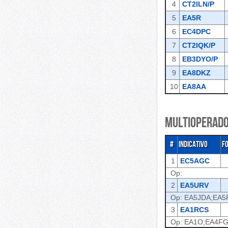
4
CT2ILN/P
5
EA5R
6
EC4DPC
7
CT2IQK/P
8
EB3DYO/P
9
EA8DKZ
10
EA8AA
Multioperado
#
Indicativo
F
1
EC5AGC
Op:
2
EA5URV
Op: EA5JDA;EA5
3
EA1RCS
Op: EA1O;EA4F