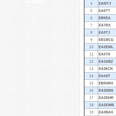
Statistics
4
EA5ITJ
5
EA5TT
6
EB5EA
7
EA7RX
8
EA3TJ
9
EB1BCG
10
EA2EWL
11
EA3TA
12
EA3ABZ
13
EA3ECK
14
EA4ST
15
EB5HRX
16
EA3EBN
17
EA3DHR
18
EA2EWB
19
EA3BAX