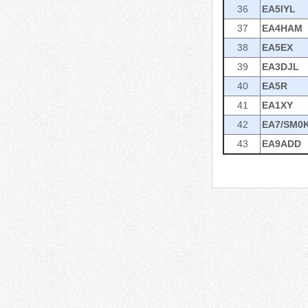
36
EA5IYL
37
EA4HAM
38
EA5EX
39
EA3DJL
40
EA5R
41
EA1XY
42
EA7/SM0
43
EA9ADD