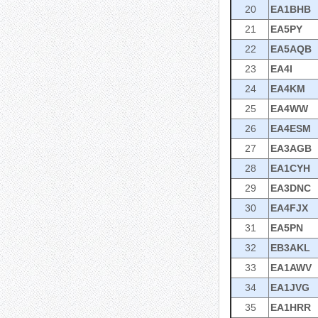
20
EA1BHB
21
EA5PY
22
EA5AQB
23
EA4I
24
EA4KM
25
EA4WW
26
EA4ESM
27
EA3AGB
28
EA1CYH
29
EA3DNC
30
EA4FJX
31
EA5PN
32
EB3AKL
33
EA1AWV
34
EA1JVG
35
EA1HRR