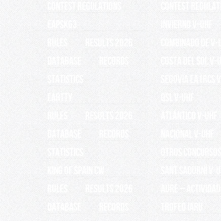
Contest Regulations
Contest Regulat
EAPSK63
INVIERNO V-UHF
RULES
RESULTS 2026
Combinado de V-
Database
Records
Costa del Sol V-
Statistics
Segovia EA1RCS 
EARTTY
QSL V-UHF
RULES
RESULTS 2026
Atlántico V-UHF
Database
Records
Nacional V-UHF
Statistics
OTROS CONCURSO
King of Spain CW
Sant Sadurní V-
RULES
RESULTS 2026
AURE – Actividad
Database
Records
TROFEO IARU