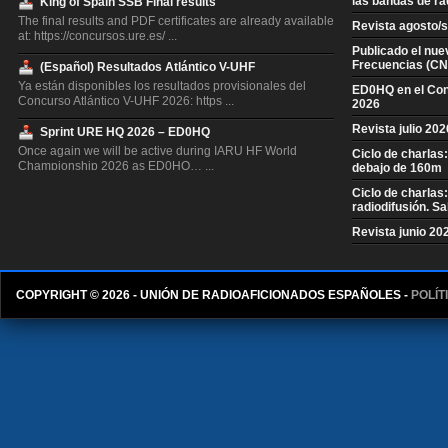
las bandas de ra
King of Spain SSB Final results
The final results and PDF certificates are already available
Revista agosto/
at: https://concursos.ure.es/ ...
Publicado el nue
Frecuencias (CN
(Español) Resultados Atlántico V-UHF
Ya están disponibles los resultados provisionales del
ED0HQ en el Co
Concurso Atlántico V-UHF 2026: https ...
2026
Revista julio 20
Sprint URE HQ 2026 – ED0HQ
Once again we will be active during IARU HF World
Ciclo de charlas
Championship 2026 as ED0HQ… ...
debajo de 160m
Ciclo de charlas
King of Spain CW Final results
radiodifusión. S
The final results and PDF certificates are already available
at: https://concursos.ure.es/ ...
Revista junio 20
Resultados Concurso QSL V-UHF
Ya están disponibles los resultados provisionales del
COPYRIGHT © 2026 - UNIÓN DE RADIOAFICIONADOS ESPAÑOLES -
POLÍT
Concurso QSL V-UHF 2026: https://con ...
Resultados Concurso Invierno V-UHF
Ya están disponibles los resultados del Concurso de
Invierno V-UHF 2026 en https://concurs ...
Resultados Segovia EA1RCS V-UHF
Ya están disponibles los resultados provisionales del
Concurso Segovia EA1RCS V-UHF 2026: ...