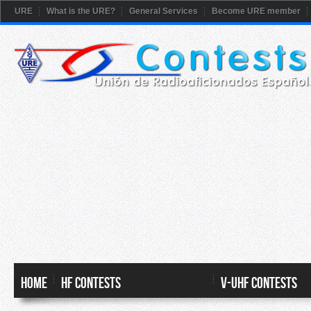
URE
What is the URE?
General Services
Become URE member
HOME
HF CONTESTS
V-UHF CONTESTS