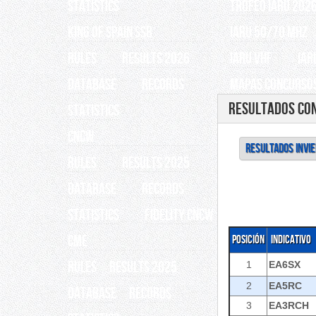
Statistics
TROFEO IARU 202
King of Spain SSB
IARU 50/70 Mhz
RULES
RESULTS 2026
IARU VHF
IAR
Database
Records
Mapas Concursos
Resultados Con
Statistics
CNCW
RESULTADOS INVIE
RULES
RESULTS 2025
Database
Records
Statistics
Fidelity CNCW
CME
Posición
Indicativo
RULES
RESULTS 2025
1
EA6SX
2
EA5RC
Database
Records
3
EA3RCH