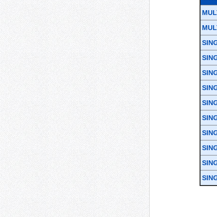
MUL
MUL
SIN
SIN
SIN
SIN
SIN
SIN
SIN
SIN
SIN
SIN