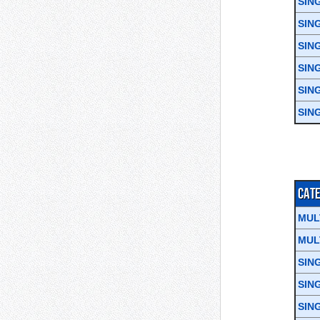
SIN
SIN
SIN
SIN
SIN
SIN
Cat
MUL
MUL
SIN
SIN
SIN