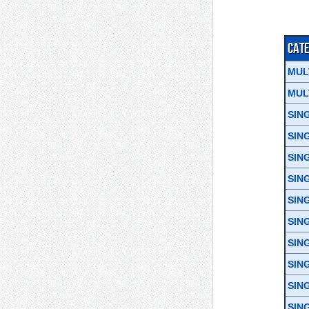
Cat
MUL
MUL
SIN
SIN
SIN
SIN
SIN
SIN
SIN
SIN
SIN
SIN