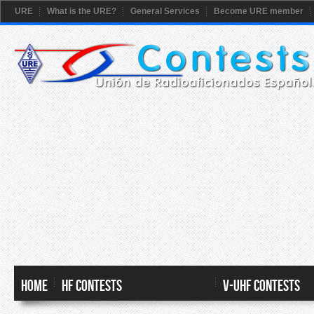
URE
What is the URE?
General Services
Become URE member
HOME
HF CONTESTS
V-UHF CONTESTS