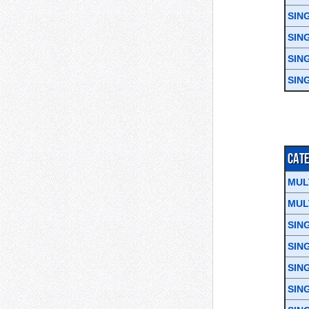
SIN
SIN
SIN
SIN
Cat
MUL
MUL
SIN
SIN
SIN
SIN