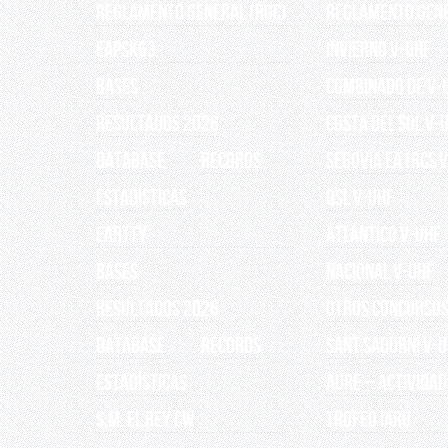
Reglamento General (RGC)
REGLAMENTO GEN
EAPSK63
INVIERNO V-UHF
BASES
Combinado de V-
RESULTADOS 2026
Costa del Sol V-
Database
Records
Segovia EA1RCS 
ESTADÍSTICAS
QSL V-UHF
EARTTY
Atlántico V-UHF
BASES
Nacional V-UHF
RESULTADOS 2026
OTROS CONCURSO
Database
Records
Sant Sadurní V-
ESTADÍSTICAS
AURE – Actividad
S.M. EL REY CW
TROFEO IARU