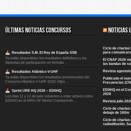
Últimas Noticias Concursos
Noticias 
Ciclo de charlas:
para comunicars
Resultados S.M. El Rey de España SSB
Ya están disponibles los resultados definitivos y los
El CNAF 2026 no 
diplomas de participación en formato ...
las bandas de ra
Revista agosto/
Resultados Atlántico V-UHF
Ya están disponibles los resultados provisionales del
Publicado el nue
Concurso Atlántico V-UHF 2026: https ...
Frecuencias (CN
ED0HQ en el Co
Sprint URE HQ 2026 – ED0HQ
2026
Los días 11 y 12 de julio volvemos a estar activos como
ED0HQ en el IARU HF World Championsh ...
Revista julio 20
Ciclo de charlas
Resultados S.M. El Rey de España CW
debajo de 160m
Ya están disponibles los resultados definitivos y los
diplomas de participación en formato ...
Ciclo de charlas
radiodifusión. S
Resultados Concurso QSL V-UHF