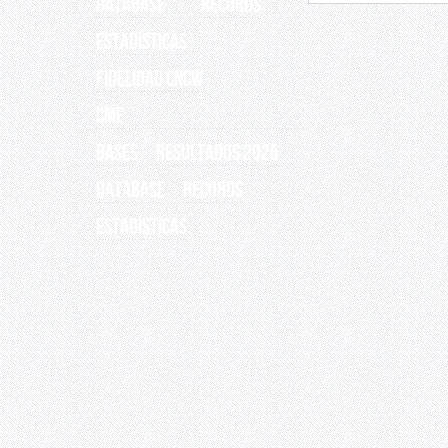
Database
Records
ESTADÍSTICAS
Fidelidad CNCW
CME
BASES
RESULTADOS 2025
Database
Records
ESTADÍSTICAS