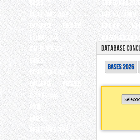
BASES
TROFEO IARU 202
RESULTADOS 2026
IARU 50/70 Mhz
Database
Records
IARU VHF
IAR
ESTADÍSTICAS
Mapas Concursos
Database Concu
S.M. EL REY SSB
BASES
BASES 2026
RESULTADOS 2026
Database
Records
ESTADÍSTICAS
CNCW
BASES
RESULTADOS 2025